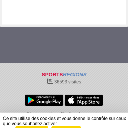
SPORTS
REGIONS
36593
visites
Charte cookies
Gestion des cookies
Ce site utilise des cookies et vous donne le contrôle sur ceux
Informations légales
Signaler un contenu inapproprié
que vous souhaitez activer