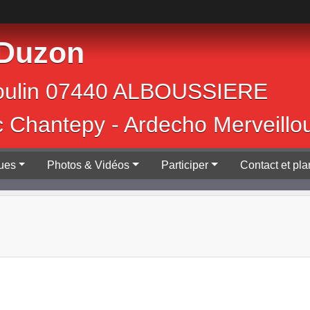
 Duzon
Jean Moulin 0744
c Chantepy - Ardecho Merveillo
ques
Photos & Vidéos
Participer
Contact et pla