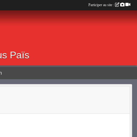
Participer au site :
0 ALBOUSSIERE
us Païs
n