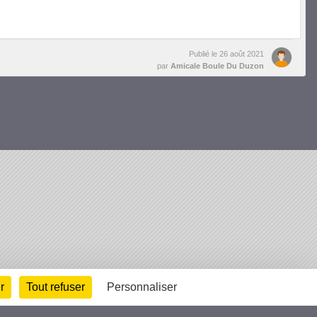
Publié le
26 août 2021
par
Amicale Boule Du Duzon
arte cookies
Gestion des cookies
r
Tout refuser
Personnaliser
s légales
Signaler un contenu inapproprié