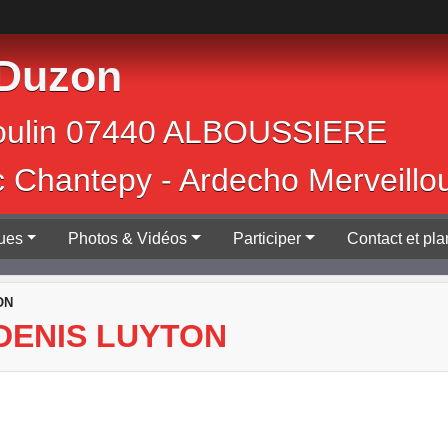
 Duzon
Jean Moulin 0744
c Chantepy - Ardecho Merveillo
ques
Photos & Vidéos
Participer
Contact et pla
ON
DENIS LUYTON