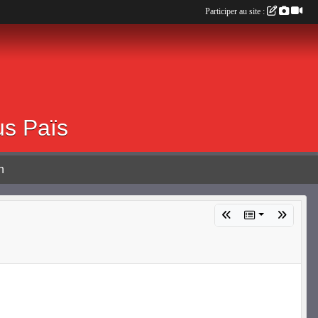
Participer au site :
0 ALBOUSSIERE
us Païs
n