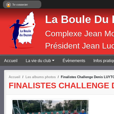
Panneau de gestion des cookies
Se connecter
La Boule Du
Complexe 
Président Jean Lu
Accueil
La vie du club
Évènements
Infos prati
Accueil
Les albums photos
Finalistes Challenge Denis LUYT
FINALISTES CHALLENGE 