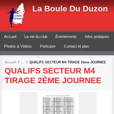
Panneau de gestion des cookies
La Boule Du Duzon
Accueil
La vie du club
Évènements
Infos pratiques
Photos & Vidéos
Participer
Contact et plan
Accueil
QUALIFS SECTEUR M4 TIRAGE 2ème JOURNEE
QUALIFS SECTEUR M4
TIRAGE 2ÈME JOURNEE