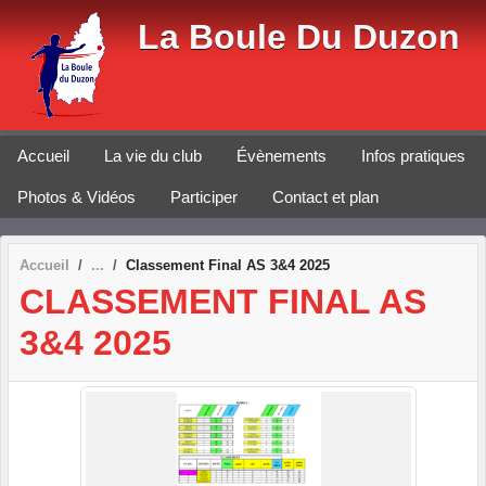
Panneau de gestion des cookies
La Boule Du Duzon
Accueil
La vie du club
Évènements
Infos pratiques
Photos & Vidéos
Participer
Contact et plan
Accueil
Classement Final AS 3&4 2025
CLASSEMENT FINAL AS
3&4 2025